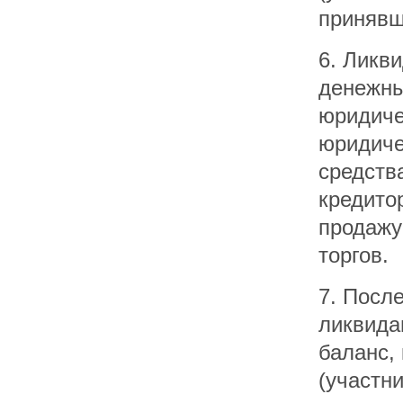
принявш
6. Ликв
денежны
юридиче
юридиче
средств
кредито
продажу
торгов.
7. Посл
ликвида
баланс,
(участн