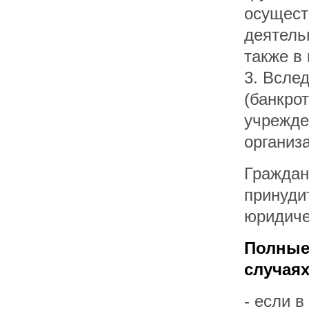
осущест
деятель
также в
3. Всле
(банкро
учрежде
организа
Граждан
принуди
юридиче
Полные
случаях
- если 