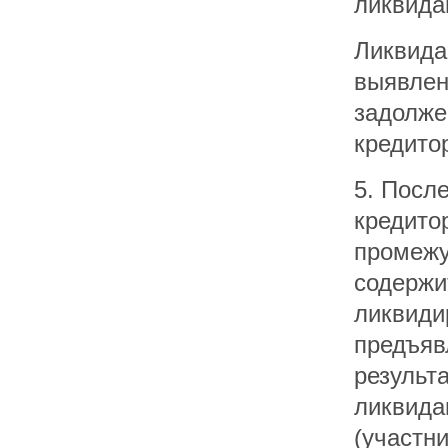
ликвида
Ликвида
выявлен
задолже
кредито
5. Посл
кредито
промежу
содержи
ликвиди
предъяв
результ
ликвида
(участн