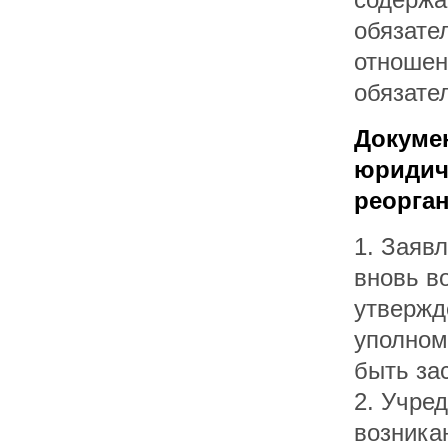
обязате
отношен
обязате
Докуме
юридич
реорга
1. Заяв
вновь в
утвержд
уполном
быть за
2. Учре
возника