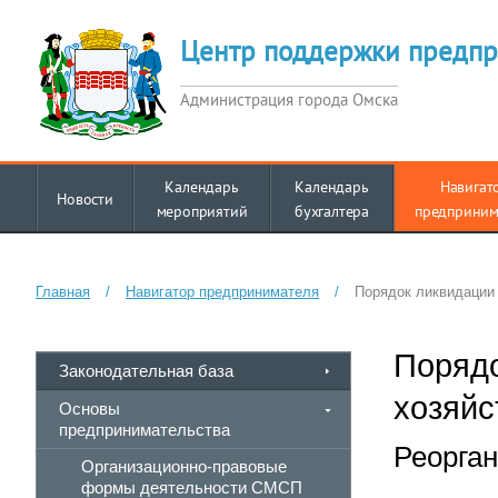
Центр поддержки предпр
Администрация города Омска
Календарь
Календарь
Навигат
Новости
мероприятий
бухгалтера
предприним
Главная
/
Навигатор предпринимателя
/
Порядок ликвидации
Порядо
Законодательная база
хозяйс
Основы
предпринимательства
Реорга
Организационно-правовые
формы деятельности СМСП