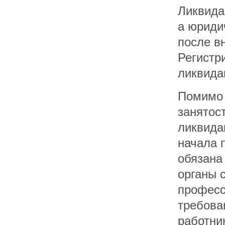
Ликвида
а юриди
после в
Регистр
ликвида
Помимо 
занятос
ликвида
начала 
обязана
органы 
професс
требова
работни