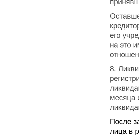
принявш
Оставше
кредито
его учр
на это 
отношен
8. Ликв
регистр
ликвида
месяца 
ликвида
После з
лица в 