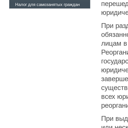
перешед
Налог для самозанятых граждан
юридиче
При раз
обязанн
лицам в
Реорган
государ
юридиче
заверше
существ
всех юр
реорган
При выд
или нес