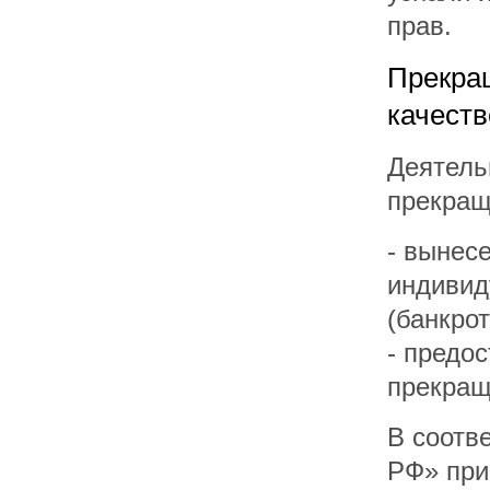
прав.
Прекра
качест
Деятель
прекращ
- вынес
индивид
(банкро
- предо
прекращ
В соотв
РФ» при