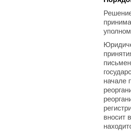
Решение
принима
уполном
Юридиче
приняти
письмен
государ
начале 
реорган
реорган
регистр
вносит 
находит