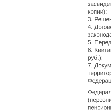
засвиде
копии);
3. Реше
4. Дого
законод
5. Пере
6. Квит
руб.);
7. Доку
террито
Федерац
Федерал
(персон
пенсион