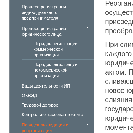
Реорган
Процесс регистрации
осущест
индивидуального
предпринимателя
присоед
Процесс регистрации
преобра
юридического лица
При сли
Порядок регистрации
коммерческой
каждого
организации
юридиче
Порядок регистрации
некоммерческой
актом. 
организации
сливающ
Виды деятельности ИП
новое ю
ОКВЭД
слияния
Трудовой договор
государ
Контрольно-кассовая техника
юридиче
Порядок ликвидации и
момента
реорганизации