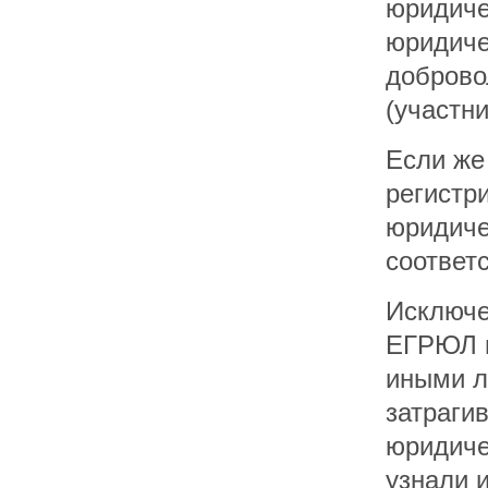
юридиче
юридиче
доброво
(участн
Если же
регистр
юридиче
соответ
Исключе
ЕГРЮЛ м
иными л
затраги
юридичес
узнали 