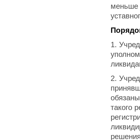
меньше 
уставно
Порядо
1. Учре
уполном
ликвида
2. Учред
принявш
обязаны
такого 
регистр
ликвиди
решения