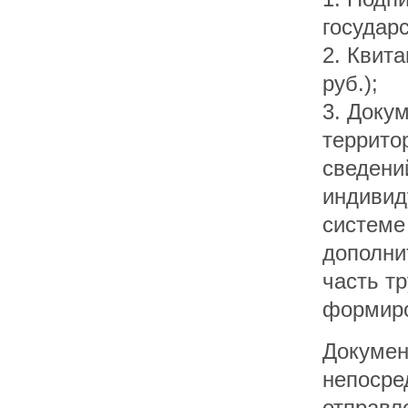
государ
2. Квит
руб.);
3. Доку
террито
сведени
индивид
системе
дополни
часть т
формиро
Докумен
непосре
отправл