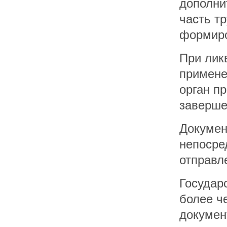
дополни
часть т
формиро
При лик
примене
орган п
заверше
Докумен
непосре
отправл
Государ
более ч
докумен