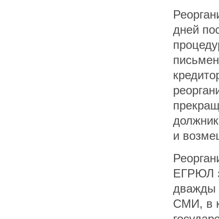
Реорган
дней по
процеду
письмен
кредито
реорган
прекращ
должник
и возме
Реорган
ЕГРЮЛ з
дважды 
СМИ, в 
государ