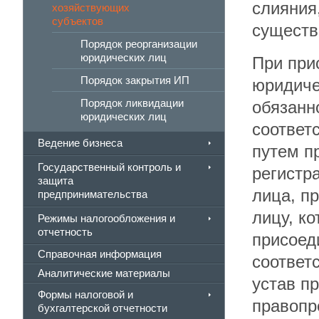
слияния
хозяйствующих
субъектов
существ
Порядок реорганизации
юридических лиц
При при
Порядок закрытия ИП
юридиче
Порядок ликвидации
обязанн
юридических лиц
соответ
Ведение бизнеса
путем п
Государственный контроль и
регистр
защита
лица, п
предпринимательства
лицу, к
Режимы налогообложения и
отчетность
присоед
Справочная информация
соответ
Аналитические материалы
устав п
Формы налоговой и
правопр
бухгалтерской отчетности