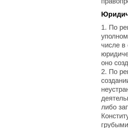
правопр
Юридич
1. По р
уполном
числе в
юридиче
оно созд
2. По р
создани
неустра
деятель
либо за
Констит
грубыми