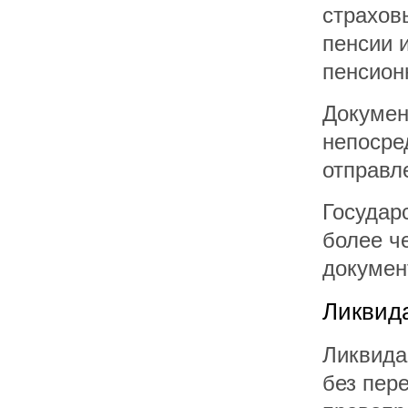
страхов
пенсии 
пенсион
Докумен
непосре
отправл
Государ
более ч
докумен
Ликвид
Ликвида
без пер