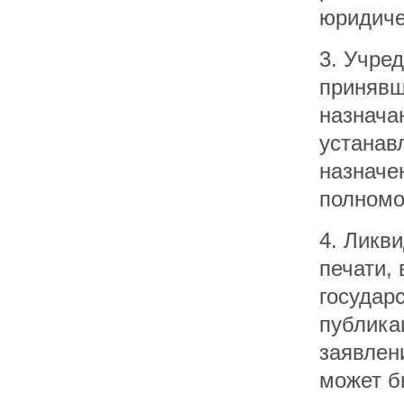
юридиче
3. Учред
принявш
назнача
устанав
назначе
полномо
4. Ликв
печати,
государ
публика
заявлен
может б