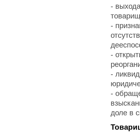
- выхода
товарищ
- призна
отсутст
дееспос
- открыт
реорган
- ликви
юридиче
- обращ
взыскан
доле в 
Товарищ