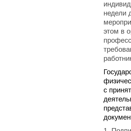
индивид
недели 
меропри
этом в 
професс
требова
работни
Государ
физичес
с приня
деятель
предста
докумен
1. Подп