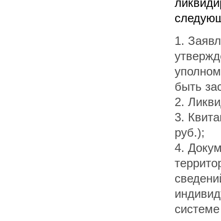
ликвиди
следующ
1. Заяв
утвержд
уполном
быть за
2. Ликв
3. Квит
руб.);
4. Доку
террито
сведени
индивид
системе