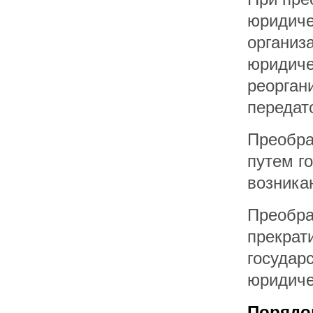
юридиче
организ
юридиче
реорган
передат
Преобра
путем г
возника
Преобра
прекрат
государ
юридиче
Порядо