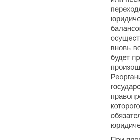
переход
юридиче
балансо
осущест
вновь в
будет п
произош
Реорган
государ
правопр
которог
обязате
юридиче
При пре