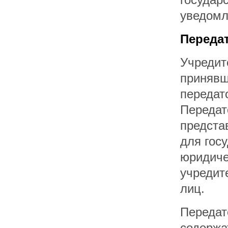
уведомл
Переда
Учредит
принявш
передат
Передат
предста
для гос
юридиче
учредит
лиц.
Передат
содержа