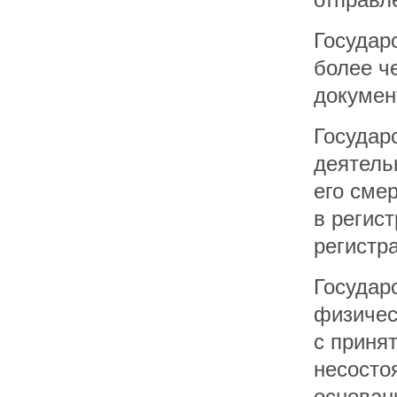
Государ
более ч
докумен
Государ
деятель
его сме
в регис
регистр
Государ
физичес
с приня
несосто
основан