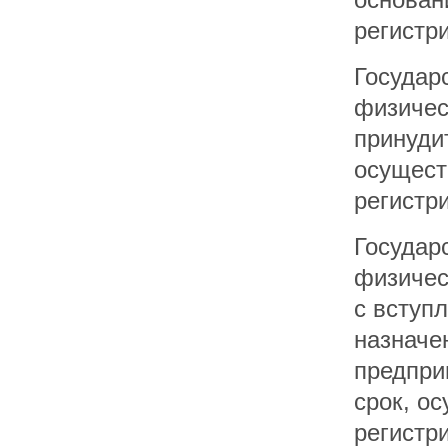
регистр
Государ
физичес
принуди
осущест
регистр
Государ
физичес
с вступ
назначе
предпри
срок, о
регистр