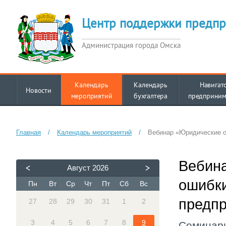
Центр поддержки предпр
Администрация города Омска
Календарь
Календарь
Навигат
Новости
мероприятий
бухгалтера
предприним
Главная
/
Календарь мероприятий
/
Вебинар «Юридические 
Вебин
Август
2026
ошибк
Пн
Вт
Ср
Чт
Пт
Сб
Вс
предп
27
28
29
30
31
1
2
3
4
5
6
7
8
9
Семинар