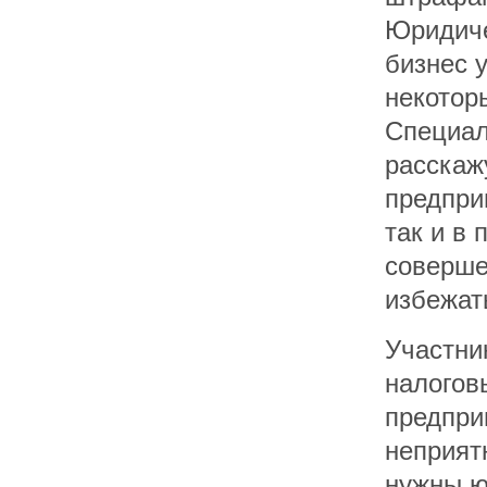
Юридиче
бизнес 
некотор
Специал
расскаж
предпри
так и в
совершен
избежат
Участни
налогов
предпри
неприят
нужны ю