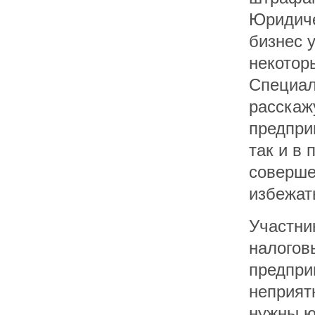
Юридиче
бизнес 
некотор
Специал
расскаж
предпри
так и в
совершен
избежат
Участни
налогов
предпри
неприят
нужны ю