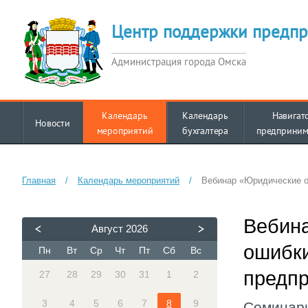
Центр поддержки предпр
Администрация города Омска
Календарь
Календарь
Навигат
Новости
мероприятий
бухгалтера
предприним
Главная
/
Календарь мероприятий
/
Вебинар «Юридические 
Вебин
Август
2026
ошибк
Пн
Вт
Ср
Чт
Пт
Сб
Вс
предп
27
28
29
30
31
1
2
3
4
5
6
7
8
9
Семинар