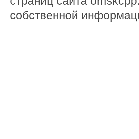
страниц сайта omskcpp
собственной информац