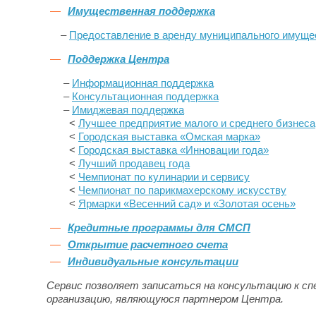
Имущественная поддержка
–
Предоставление в аренду муниципального имуще
Поддержка Центра
–
Информационная поддержка
–
Консультационная поддержка
–
Имиджевая поддержка
<
Лучшее предприятие малого и среднего бизнеса
<
Городская выставка «Омская марка»
<
Городская выставка «Инновации года»
<
Лучший продавец года
<
Чемпионат по кулинарии и сервису
<
Чемпионат по парикмахерскому искусству
<
Ярмарки «Весенний сад» и «Золотая осень»
Кредитные программы для СМСП
Открытие расчетного счета
Индивидуальные консультации
Сервис позволяет записаться на консультацию к сп
организацию, являющуюся партнером Центра.