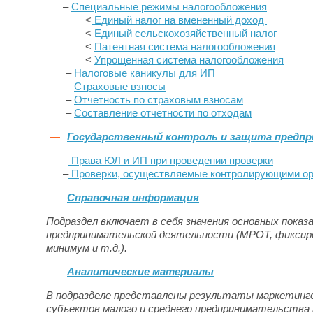
–
Специальные режимы налогообложения
<
Единый налог на вмененный доход
<
Единый сельскохозяйственный налог
<
Патентная система налогообложения
<
Упрощенная система налогообложения
–
Налоговые каникулы для ИП
–
Страховые взносы
–
Отчетность по страховым взносам
–
Составление отчетности по отходам
Государственный контроль и защита предп
–
Права ЮЛ и ИП при проведении проверки
–
Проверки, осуществляемые контролирующими ор
Справочная информация
Подраздел включает в себя значения основных показ
предпринимательской деятельности (МРОТ, фиксир
минимум и т.д.).
Аналитические материалы
В подразделе представлены результаты маркетинг
субъектов малого и среднего предпринимательства 