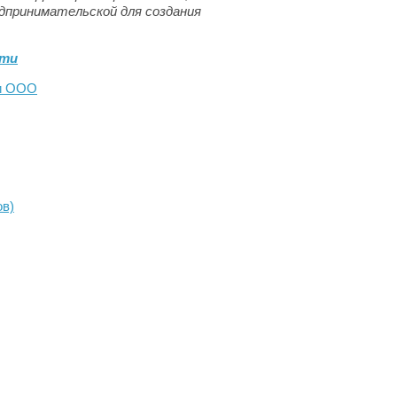
дпринимательской для создания
сти
 и ООО
ов)