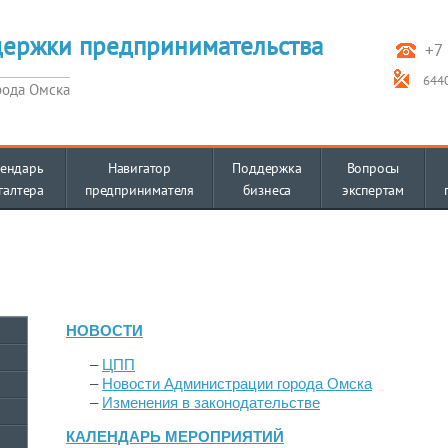
держки предпринимательства
+7 
6440
рода Омска
ендарь
Навигатор
Поддержка
Вопросы
галтера
предпринимателя
бизнеса
экспертам
НОВОСТИ
–
ЦПП
–
Новости Администрации города Омска
–
Изменения в законодательстве
КАЛЕНДАРЬ МЕРОПРИЯТИЙ