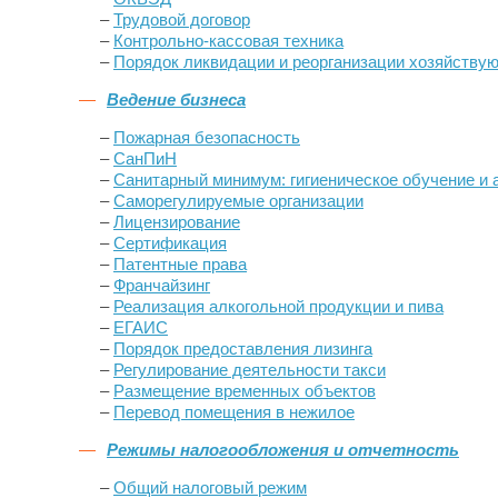
–
Трудовой договор
–
Контрольно-кассовая техника
–
Порядок ликвидации и реорганизации хозяйству
Ведение бизнеса
–
Пожарная безопасность
–
СанПиН
–
Санитарный минимум: гигиеническое обучение и 
–
Саморегулируемые организации
–
Лицензирование
–
Сертификация
–
Патентные права
–
Франчайзинг
–
Реализация алкогольной продукции и пива
–
ЕГАИС
–
Порядок предоставления лизинга
–
Регулирование деятельности такси
–
Размещение временных объектов
–
Перевод помещения в нежилое
Режимы налогообложения и отчетность
–
Общий налоговый режим