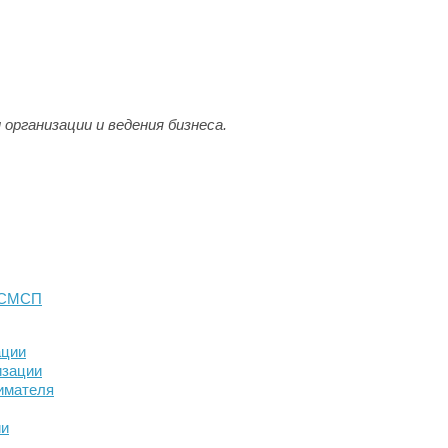
организации и ведения бизнеса.
и СМСП
ации
изации
имателя
ии