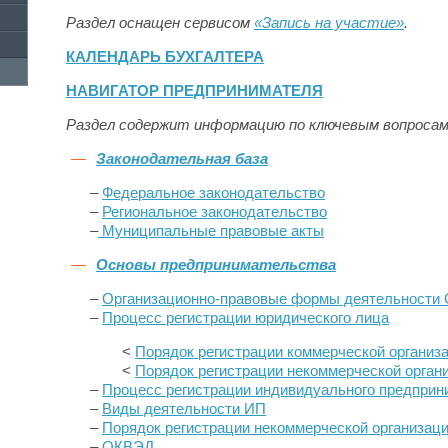
Раздел оснащен сервисом
«Запись на участие»
.
КАЛЕНДАРЬ Б
УХГАЛТЕРА
НАВИГАТОР ПРЕДПРИНИМАТЕЛЯ
Раздел содержит информацию по ключевым вопросам 
Законодательная база
–
Федеральное законодательство
–
Региональное законодательство
–
Муниципальные правовые акты
Основы предпринимательства
–
Организационно-правовые формы деятельност
–
Процесс регистрации юридического лица
<
Порядок регистрации коммерческой организ
<
Порядок регистрации некоммерческой орган
–
Процесс регистрации индивидуального предприн
–
Виды деятельности ИП
–
Порядок регистрации некоммерческой организац
–
ОКВЭД