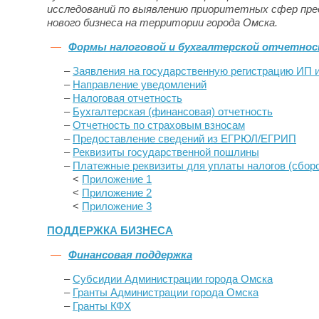
исследований по выявлению приоритетных сфер пре
нового бизнеса на территории города Омска.
Формы налоговой и бухгалтерской отчетно
–
Заявления на государственную регистрацию ИП
–
Направление уведомлений
–
Налоговая отчетность
–
Бухгалтерская (финансовая) отчетность
–
Отчетность
по страховым взносам
–
Предоставление сведений из ЕГРЮЛ/ЕГРИП
–
Реквизиты государственной пошлины
–
Платежные реквизиты для уплаты налогов (сбор
<
Приложение 1
<
Приложение 2
<
Приложение 3
ПОДДЕРЖКА БИЗНЕСА
Финансовая поддержка
–
Субсидии Администрации города Омска
–
Гранты Администрации города Омска
–
Гранты КФХ