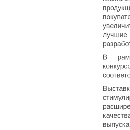
продукц
покупат
увелич
лучшие
разрабо
В рамк
конкур
соответ
Выставк
стимули
расшире
качест
выпуск