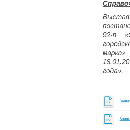
Справо
Выста
постано
92-п «
городс
марка»
18.01.2
года».
Заяв
Заявк