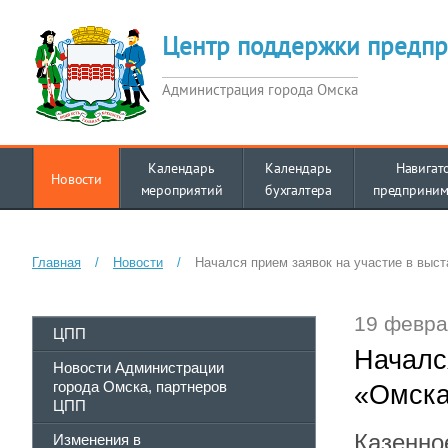
Центр поддержки предпр
Администрация города Омска
Календарь
Календарь
Навигат
Новости
мероприятий
бухгалтера
предприним
Главная
/
Новости
/
Начался прием заявок на участие в выс
19 февра
ЦПП
Началс
Новости Администрации
города Омска, партнеров
«Омска
ЦПП
Казенно
Изменения в