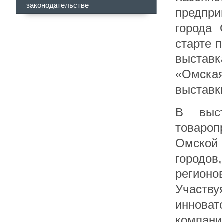
законодательстве
предпр
города
старте 
выстав
«Омска
выставк
В выст
товароп
Омской 
городов
регион
Участв
инноват
компани