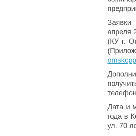
предпри
Заявки 
апреля 2
(КУ г. 
(Прило
omskcpp
Дополн
получ
телефона
Дата и 
года в 
ул. 70 л