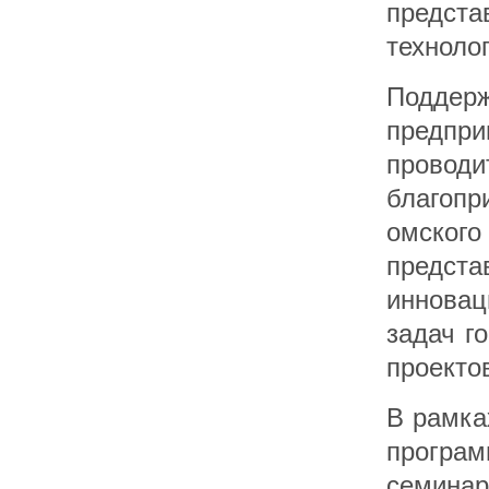
предста
технолог
Поддер
предпр
проводи
благоп
омског
предст
иннова
задач г
проекто
В рамка
програ
семи