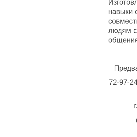
Изготов
навыки 
совмест
людям с
общения
Предва
72-97-2