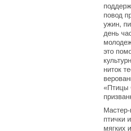
поддерж
повод п
ужин, п
день ча
молодеж
это пом
культур
ниток т
верован
«Птицы 
призван
Мастер-
птички 
мягких 