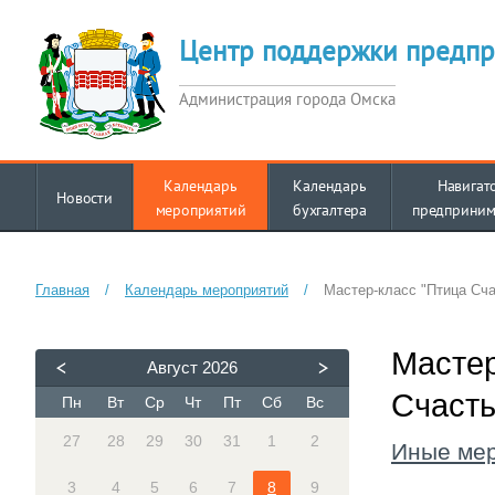
Центр поддержки предпр
Администрация города Омска
Календарь
Календарь
Навигат
Новости
мероприятий
бухгалтера
предприним
Главная
/
Календарь мероприятий
/
Мастер-класс "Птица Сча
Мастер
Август
2026
Счасть
Пн
Вт
Ср
Чт
Пт
Сб
Вс
27
28
29
30
31
1
2
Иные ме
3
4
5
6
7
8
9