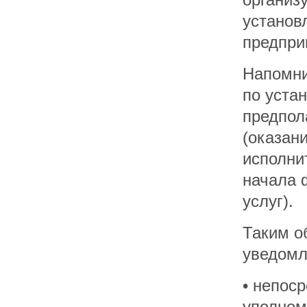
установ
предпри
Напомни
по уста
предпол
(оказан
исполни
начала 
услуг).
Таким о
уведомл
• непос
уполном