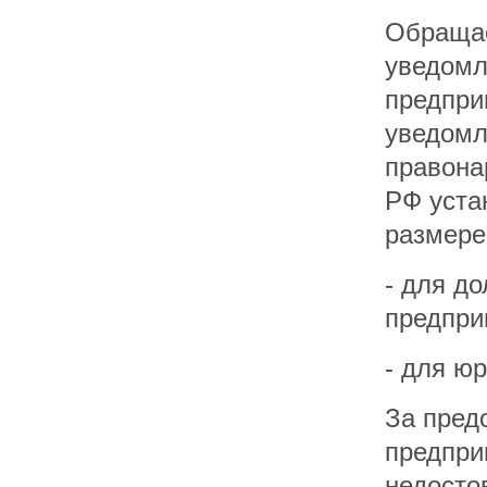
Обращае
уведомл
предпри
уведомл
правонар
РФ уста
размере
- для д
предприн
- для юр
За пред
предпри
недосто