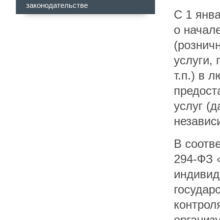
законодательстве
С 1 янв
о начал
(рознич
услуги,
т.п.) в
предост
услуг (
независ
В соотв
294-ФЗ 
индивид
государ
контрол
организ