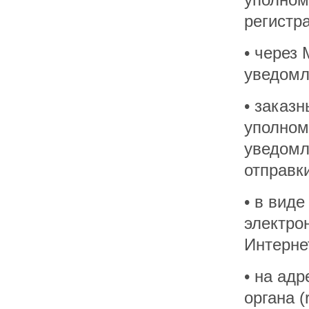
регистр
• через
уведомл
• заказ
уполном
уведомл
отправк
• в виде
электро
Интернет
• на ад
органа (