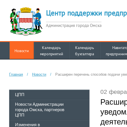
Центр поддержки предпр
Администрация города Омска
Календарь
Календарь
Навигат
Новости
мероприятий
бухгалтера
предприним
Главная
/
Новости
/
Расширен перечень способов подачи ув
02 февра
ЦПП
Расшир
Новости Администрации
города Омска, партнеров
уведом
ЦПП
деятел
Изменения в