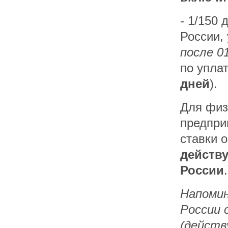
- 1/150
России,
после 0
по упла
дней
).
Для физ
предпри
ставки 
действ
России
.
Напомин
России 
(действ