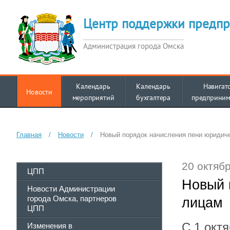
Центр поддержки предпр
Администрация города Омска
Календарь
Календарь
Навигат
Новости
мероприятий
бухгалтера
предприним
Главная
/
Новости
/
Новый порядок начисления пени юридич
20 октябр
ЦПП
Новый 
Новости Администрации
города Омска, партнеров
лицам
ЦПП
С 1 окт
Изменения в