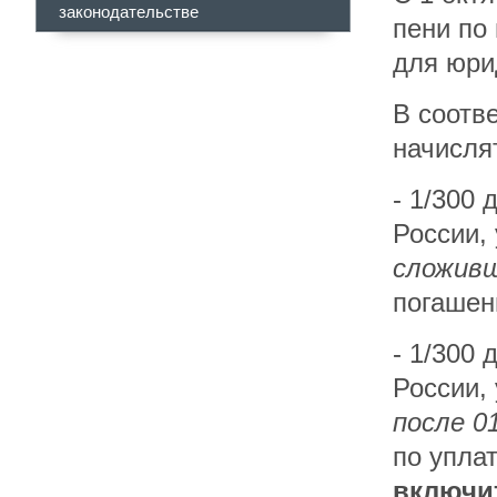
законодательстве
пени по
для юри
В соотв
начисля
- 1/300
России,
сложивш
погашен
- 1/300
России,
после 0
по упла
включи