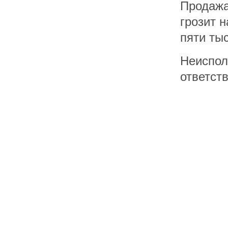
Продажа
грозит 
пяти ты
Неиспол
ответст