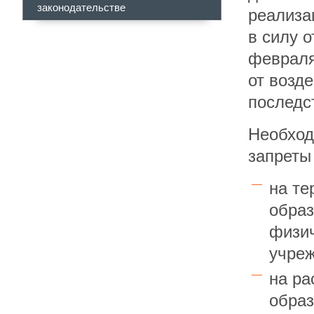
законодательстве
реализа
в силу 
февраля
от возд
последс
Необход
запреты
на те
образ
физич
учреж
на ра
образ