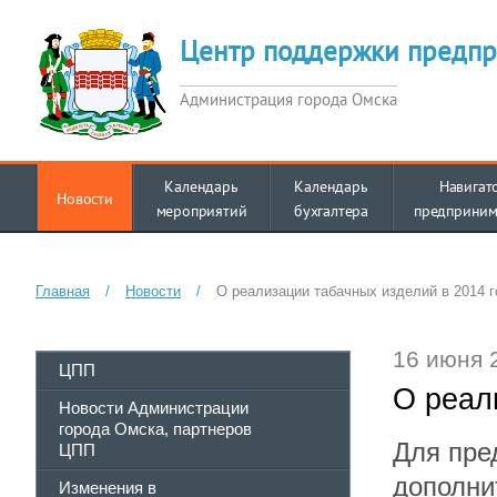
Центр поддержки предпр
Администрация города Омска
Календарь
Календарь
Навигат
Новости
мероприятий
бухгалтера
предприним
Главная
/
Новости
/
О реализации табачных изделий в 2014 
16 июня 
ЦПП
О реал
Новости Администрации
города Омска, партнеров
Для пре
ЦПП
дополни
Изменения в