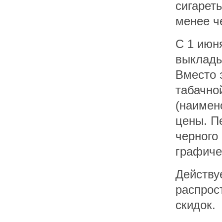
сигарет
менее ч
С 1 июн
выклады
Вместо 
табачно
(наимен
цены. П
черного
графиче
Действу
распрос
скидок.