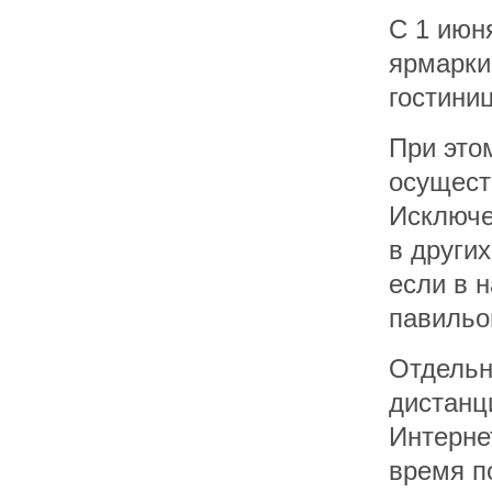
С 1 июн
ярмарки
гостини
При это
осущест
Исключе
в других
если в 
павильо
Отдельн
дистанц
Интерне
время п