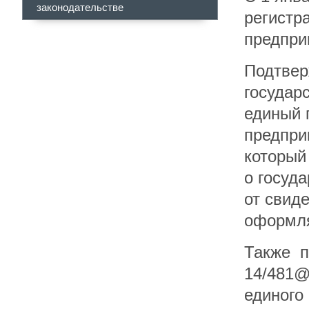
законодательстве
регистр
предпри
Подтвер
государ
единый 
предпри
который
о госуд
от свид
оформля
Также п
14/481@
единого