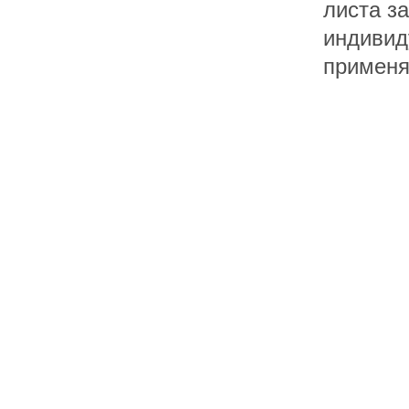
листа з
индивид
применя