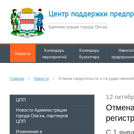
Центр поддержки предпр
Администрация города Омска
Календарь
Календарь
Навигат
Новости
мероприятий
бухгалтера
предприним
Главная
/
Новости
/
Отмена свидетельств о государственной
12 октябр
ЦПП
Отмена
Новости Администрации
города Омска, партнеров
регист
ЦПП
С 1 янв
Изменения в