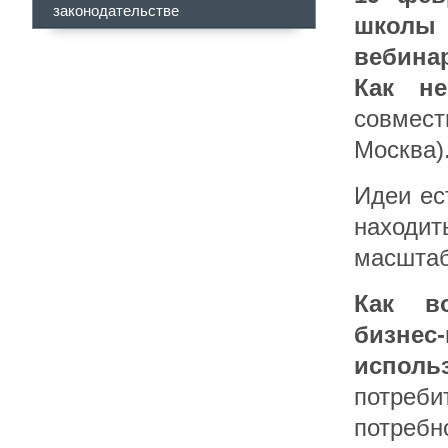
законодательстве
школы
вебина
Как не
совмес
Москва)
Идеи ес
наход
масштаб
Как в
бизне
испол
потреб
потреб