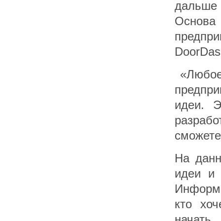
дальше
Основ
предпр
DoorDash
«Любое 
предпри
идеи. Э
разрабо
сможете
На данн
идеи и 
Информа
кто хоч
начать,