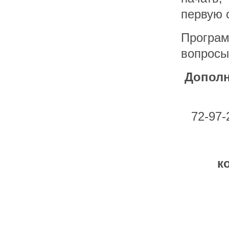
первую 
Програ
вопросы
Допол
72-97-
к