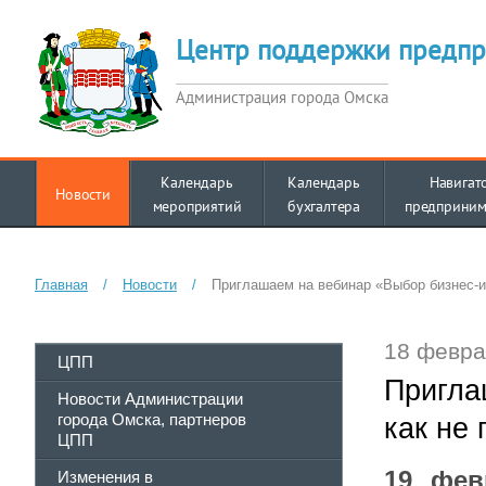
Центр поддержки предпр
Администрация города Омска
Календарь
Календарь
Навигат
Новости
мероприятий
бухгалтера
предприним
Главная
/
Новости
/
Приглашаем на вебинар «Выбор бизнес-ид
18 февра
ЦПП
Пригла
Новости Администрации
города Омска, партнеров
как не 
ЦПП
19 фев
Изменения в