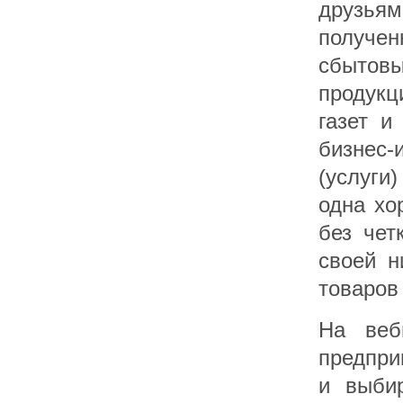
друзьям
получен
сбытовы
продукц
газет и
бизнес-
(услуги
одна хо
без чет
своей н
товаров
На веб
предпри
и выбир