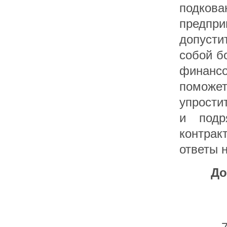
подкова
предпри
допуст
собой б
финансо
поможе
упрости
и подр
контра
ответы 
До