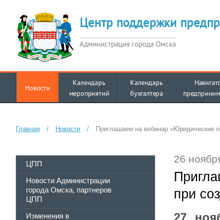
Центр поддержки предпр
Администрация города Омска
Календарь
Календарь
Навигат
Новости
мероприятий
бухгалтера
предприним
Главная
/
Новости
/
Приглашаем на вебинар «Юридические о
26 ноябр
ЦПП
Пригла
Новости Администрации
города Омска, партнеров
при со
ЦПП
27 ноя
Изменения в