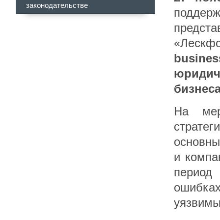
законодательстве
поддер
предст
«Лескф
busine
юриди
бизнес
На мер
стратег
основны
и компа
период
ошибках
уязвимы