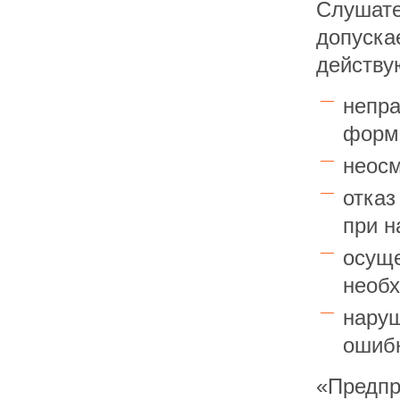
Слушате
допус
действу
непр
формы
неосм
отказ
при н
осущ
необх
нару
ошиб
«Пред