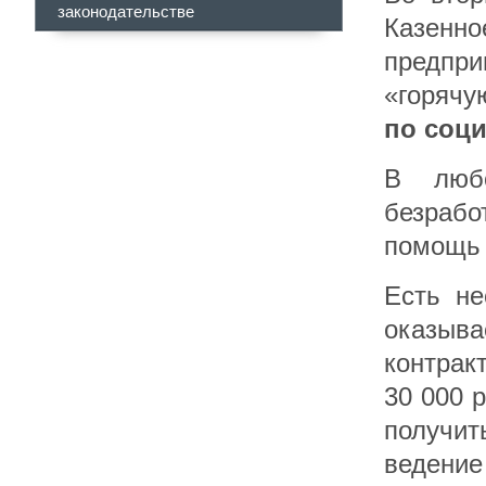
законодательстве
Казенно
предпр
«горяч
по соци
В любо
безрабо
помощь 
Есть не
оказыва
контра
30 000 
получит
ведени