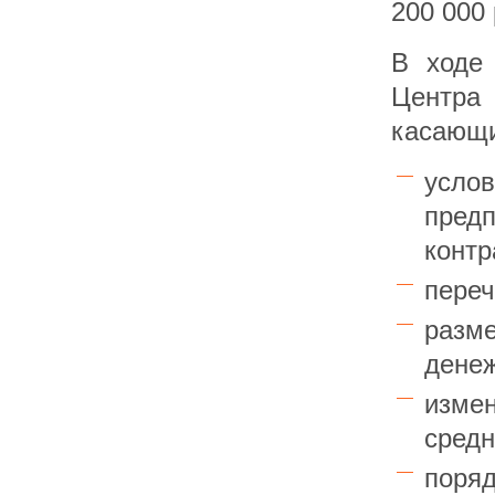
200 000
В ходе 
Центр
касающи
услов
пред
контр
переч
разм
дене
изме
средн
поряд