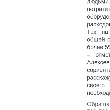
людьми
потрати
оборудо
расходо
Так, н
общей с
более 5
– отме
Алексее
сориент
расскаж
своего
необход
Обращат