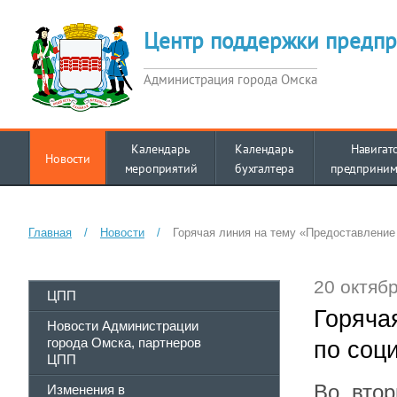
Центр поддержки предпр
Администрация города Омска
Календарь
Календарь
Навигат
Новости
мероприятий
бухгалтера
предприним
Главная
/
Новости
/
Горячая линия на тему «Предоставление
20 октябр
ЦПП
Горяча
Новости Администрации
города Омска, партнеров
по соц
ЦПП
Во вто
Изменения в