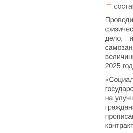
соста
Провод
физичес
дело, 
самоза
величин
2025 год
«Социал
государ
на улуч
граждан
пропис
контра