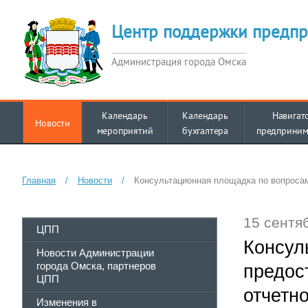
Центр поддержки предпр
Администрация города Омска
Календарь
Календарь
Навигат
Новости
мероприятий
бухгалтера
предприним
Главная
/
Новости
/
Консультационная площадка по вопросам
15 сентя
ЦПП
Консул
Новости Администрации
города Омска, партнеров
предос
ЦПП
отчетн
Изменения в