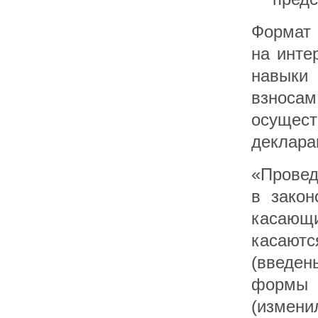
Формат 
на инте
навыки
взнос
осущес
деклара
«Провед
в закон
касающи
касаютс
(введе
формы н
(изме