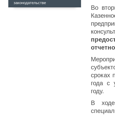
законодательстве
Во втор
Казенно
предпр
консу
предо
отчетн
Меропр
субъект
сроках 
года с 
году.
В ходе
специал