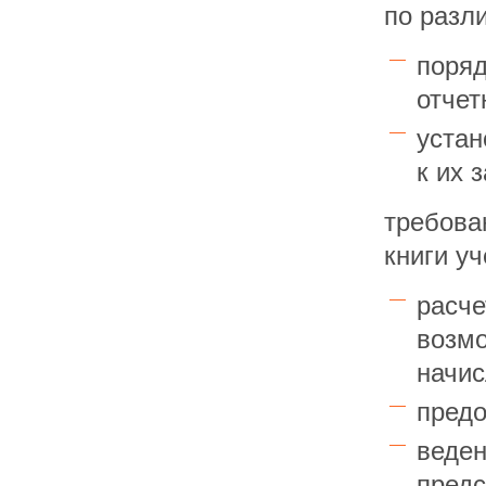
по разл
поря
отчет
устан
к их 
требова
книги уч
расч
возм
начис
предо
веде
предс