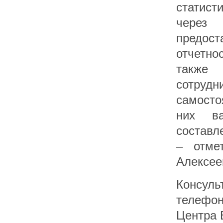
статист
через
предос
отчетно
также
сотру
самосто
них ва
составл
– отме
Алексее
Консул
телефон
Центра В