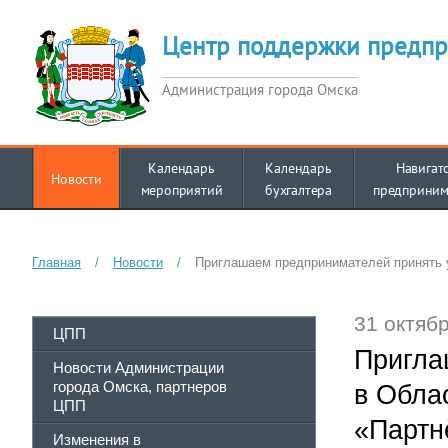
Центр поддержки предпр
Администрация города Омска
Календарь
Календарь
Навигат
Новости
мероприятий
бухгалтера
предприним
Главная
/
Новости
/
Приглашаем предпринимателей принять 
31 октябр
ЦПП
Пригла
Новости Администрации
города Омска, партнеров
в Обла
ЦПП
«Партн
Изменения в