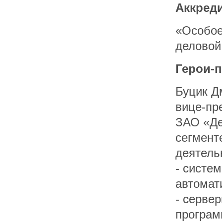
Аккред
«Особое
деловой
Герои-
Буцик Д
вице-пр
ЗАО «Де
сегмент
деятель
- систе
автомат
- сервер
програм