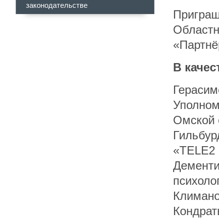
законодательстве
Приграш
Областн
«Партнё
В качес
Герасим
Уполном
Омской 
Гильбур
«TELE2 
Дементи
психоло
Климано
Кондрат