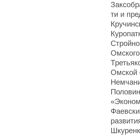
Заксобра
ти и пре
Кручинс
Куропат
Стройно
Омского
Третьяко
Омской 
Немчани
Половин
«Эконом
Фаевски
развити
Шкуренк