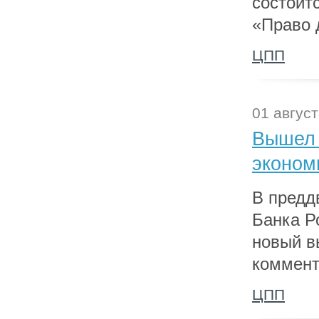
состоит
«Право 
ЦПП
01 август
Вышел 
эконом
В предд
Банка Р
новый в
коммент
ЦПП