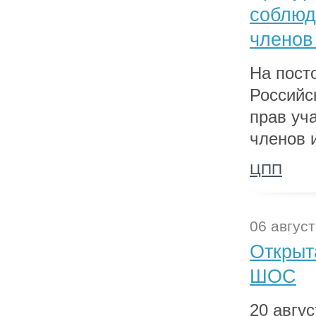
соблюд
членов
На пост
Российс
прав уч
членов 
ЦПП
06 август
Открыт
ШОС
20 авгу