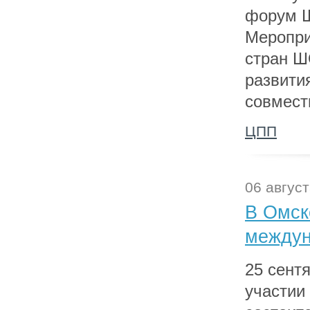
форум Ш
Меропри
стран Ш
развити
совмест
ЦПП
06 август
В Омск
между
25 сент
участии