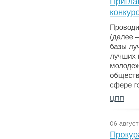
Пригла
конкур
Проводи
(далее 
базы лу
лучших 
молодеж
обществ
сфере г
ЦПП
06 август
Прокур