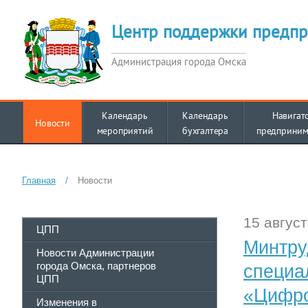
Центр поддержки предпр
Администрация города Омска
Календарь
Календарь
Навигат
Новости
мероприятий
бухгалтера
предприним
Главная
/
Новости
15 август
ЦПП
Минтру
Новости Администрации
города Омска, партнеров
специа
ЦПП
«Цифро
Изменения в