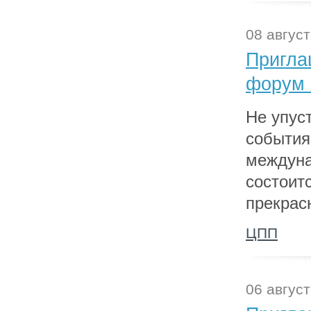
08 август
Пригла
форум 
Не упус
события
междуна
состоит
прекрас
ЦПП
06 август