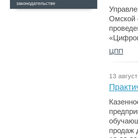
законодательстве
Управле
Омской 
проведе
«Цифров
ЦПП
13 август
Практи
Казенно
предпри
обучающ
продаж 