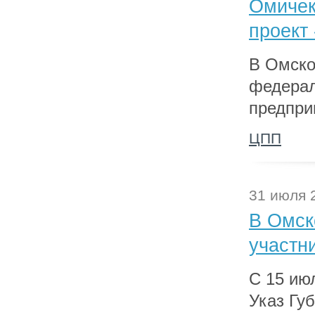
Омичек
проект
В Омско
федерал
предпри
ЦПП
31 июля 
В Омск
участн
С 15 ию
Указ Гу