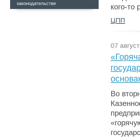
законодательстве
кого-то 
ЦПП
07 август
«Горяч
госуда
основа
Во вторн
Казенно
предпри
«горячу
государ