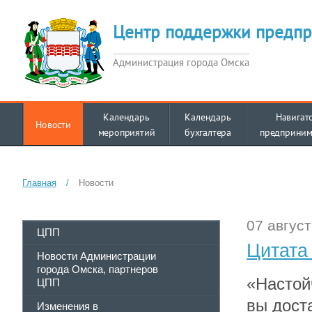
Центр поддержки предпр
Администрация города Омска
Календарь
Календарь
Навигат
Новости
мероприятий
бухгалтера
предприним
Главная
/
Новости
07 август
ЦПП
Цитата
Новости Администрации
города Омска, партнеров
«Настой
ЦПП
вы дост
Изменения в