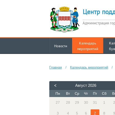
Центр под
Администрация го
Календарь
Кал
Новости
мероприятий
бух
Главная
/
Календарь мероприятий
/
Август
2026
Пн
Вт
Ср
Чт
Пт
Сб
В
27
28
29
30
31
1
3
4
5
6
7
8