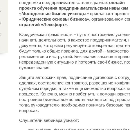
поддержки предпринимательства» в рамках
онлайн
проекта обучения предпринимательским навыкам
6
«Молодежные бизнес-уикенды»
приглашает принять
«
Юридические основы бизнеса
»
, организованном с
3
стратегий «Лексфорт».
Юридическая грамотность – путь к построению успешно
0
начинать деятельность в качестве предпринимателя,
документы, которыми регулируется конкретная деятел
6
будут только общие правила, для другой – множество
регламентов и инструкций. Без знания законов и прав
непредвиденную ситуацию и потерять свой бизнес, по
нужные знания.
Защита авторских прав, подписание договоров с сотру
сделках, составление контрактов, разрешение конфли
судебном порядке, а также еще множество вопросов м
процессе. Конечно, можно прибегнуть к помощи юристо
построения бизнеса все аспекты находятся под прис
тогда руководителю необходимо понимать базовые пр
вопросах.
Слушатели вебинара узнают: