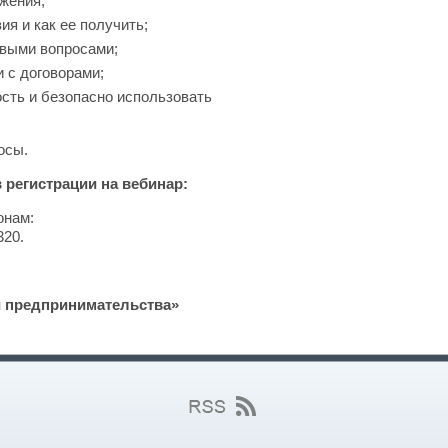
жения;
я и как ее получить;
овыми вопросами;
 с договорами;
сть и безопасно использовать
осы.
регистрации на вебинар:
онам:
320.
и предпринимательства»