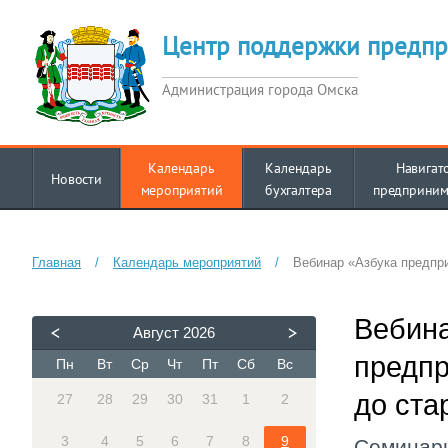
Центр поддержки предпр
Администрация города Омска
Календарь
Календарь
Навигат
Новости
мероприятий
бухгалтера
предприним
Главная
/
Календарь мероприятий
/
Вебинар «Азбука предпри
Вебина
Август
2026
предпр
Пн
Вт
Ср
Чт
Пт
Сб
Вс
до ста
27
28
29
30
31
1
2
3
4
5
6
7
8
9
Семинар