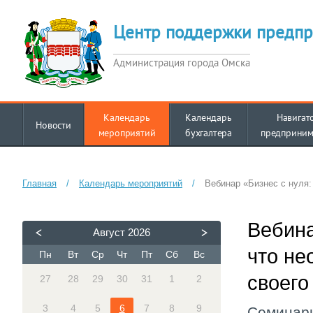
Центр поддержки предпр
Администрация города Омска
Календарь
Календарь
Навигат
Новости
мероприятий
бухгалтера
предприним
Главная
/
Календарь мероприятий
/
Вебинар «Бизнес с нуля:
Вебина
Август
2026
что не
Пн
Вт
Ср
Чт
Пт
Сб
Вс
своего
27
28
29
30
31
1
2
3
4
5
6
7
8
9
Семинар